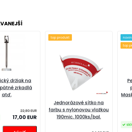
VANEJŠÍ
top produkt
novi
top p
cký držiak na
P
spätné zrkadlá
atď.
Mask
Jednorázové sítko na
farbu s nylonovou vložkou
22,80 EUR
190mic. 1000ks/bal.
17,00 EUR
sk