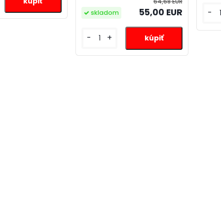
64,68 EUR
55,00 EUR
-
skladom
-
+