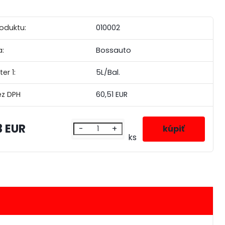
roduktu:
010002
:
Bossauto
er 1:
5L/Bal.
60,51 EUR
3 EUR
-
+
ks