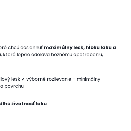
toré chcú dosiahnuť
maximálny lesk, hĺbku laku a
u, ktorá lepšie odoláva bežnému opotrebeniu,
lový lesk
✔ výborné rozlievanie – minimálny
a povrchu
dlhú životnosť laku
.