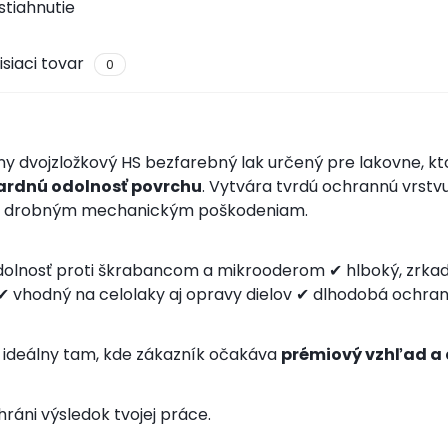
stiahnutie
isiaci tovar
0
ny dvojzložkový HS bezfarebný lak určený pre lakovne, k
rdnú odolnosť povrchu
. Vytvára tvrdú ochrannú vrstv
j drobným mechanickým poškodeniam.
dolnosť proti škrabancom a mikrooderom
✔ hlboký, zrkad
 vhodný na celolaky aj opravy dielov
✔ dlhodobá ochran
e ideálny tam, kde zákazník očakáva
prémiový vzhľad a 
hráni výsledok tvojej práce.