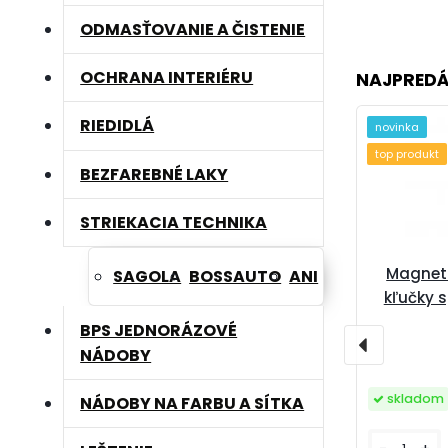
ODMASŤOVANIE A ČISTENIE
OCHRANA INTERIÉRU
NAJPREDÁ
RIEDIDLÁ
novinka
top produkt
BEZFAREBNÉ LAKY
STRIEKACIA TECHNIKA
Magneti
SAGOLA
BOSSAUTO
ANI
kľučky 
BPS JEDNORÁZOVÉ
NÁDOBY
skladom
NÁDOBY NA FARBU A SÍTKA