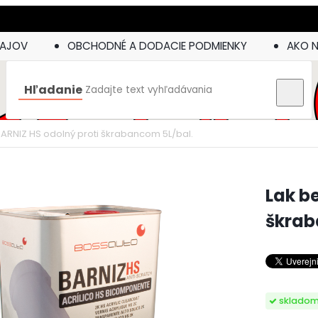
DAJOV
OBCHODNÉ A DODACIE PODMIENKY
AKO 
Hľadanie
ARNIZ HS odolný proti škrabancom 5L/bal.
Lak b
škrab
sklado