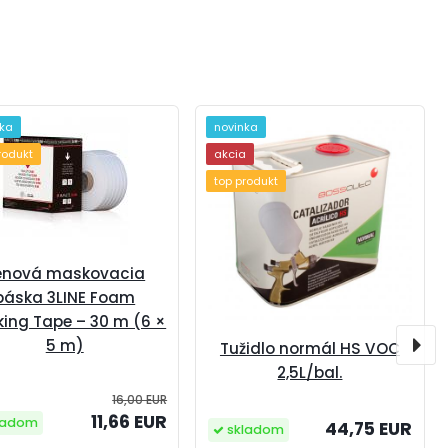
nka
novinka
rodukt
akcia
top produkt
enová maskovacia
páska 3LINE Foam
ing Tape – 30 m (6 ×
5 m)
Tužidlo normál HS VOC
2,5L/bal.
16,00 EUR
11,66 EUR
ladom
44,75 EUR
skladom