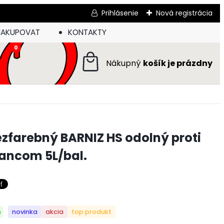
Prihlásenie
Nová registrácia
NAKUPOVAT
KONTAKTY
0
ezfarebný BARNIZ HS odolný proti
ancom 5L/bal.
m
novinka
akcia
top produkt