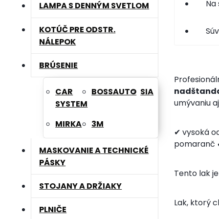
Na 
LAMPA S DENNÝM SVETLOM
KOTÚČ PRE ODSTR.
Súv
NÁLEPOK
BRÚSENIE
Profesionál
nadštanda
CAR
BOSSAUTO
SIA
umývaniu a
SYSTEM
MIRKA
3M
✔ vysoká o
pomaranč
✔
MASKOVANIE A TECHNICKÉ
PÁSKY
Tento lak j
STOJANY A DRŽIAKY
Lak, ktorý c
PLNIČE