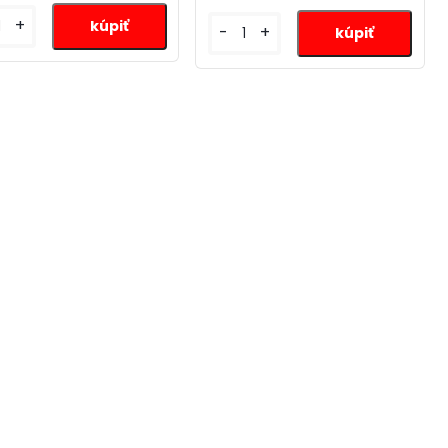
+
-
+