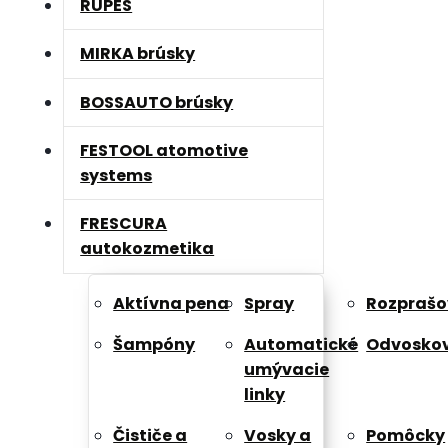
RUPES
MIRKA brúsky
BOSSAUTO brúsky
FESTOOL atomotive
systems
FRESCURA
autokozmetika
Aktívna pena
Spray
Rozpraš
Šampóny
Automatické
Odvosko
umývacie
linky
Čističe a
Vosky a
Pomôcky