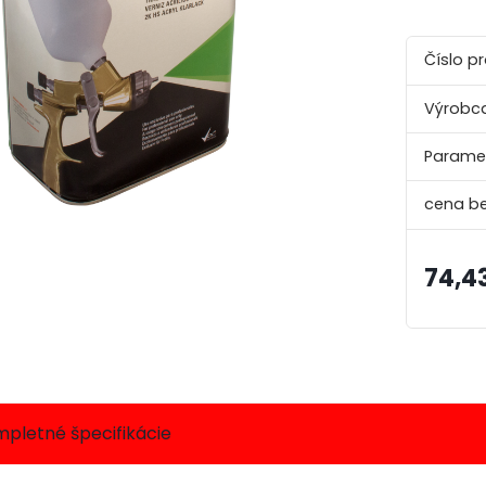
Číslo p
Výrobca
Paramet
74,4
pletné špecifikácie