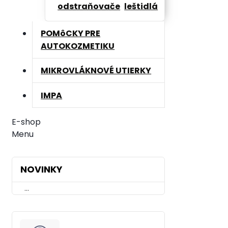
odstraňovače
leštidlá
POMôCKY PRE
AUTOKOZMETIKU
MIKROVLÁKNOVÉ UTIERKY
IMPA
E-shop
Menu
NOVINKY
...